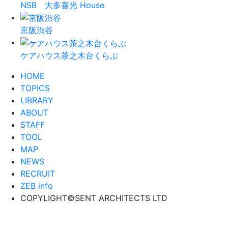
NSB 大多喜光 House
京阪渋谷
ケアハウス茶之木台くらぶ
HOME
TOPICS
LIBRARY
ABOUT
STAFF
TOOL
MAP
NEWS
RECRUIT
ZEB info
COPYLIGHT©SENT ARCHITECTS LTD