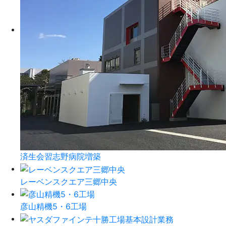
済生会習志野病院増築
レーベンスクエア三郷中央
彦山精機5・6工場