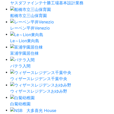
ヤスダファインテ十勝工場基本設計業務
船橋市立三山保育園
レーベン平井Venezio
Le～Lion東向島
富浦学園居住棟
パテラ入間
ウィザースレジデンス千葉中央
ウィザースレジデンスおゆみ野
白菊幼稚園