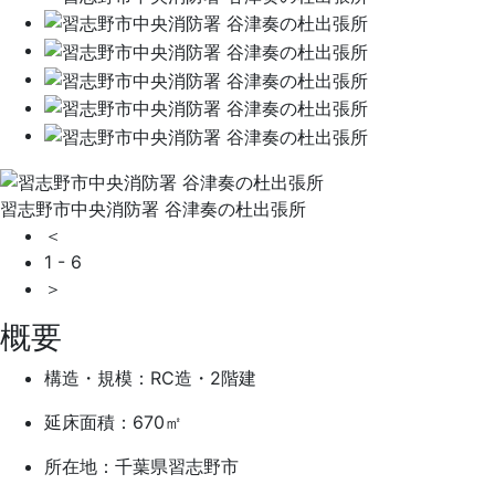
習志野市中央消防署 谷津奏の杜出張所
＜
1
-
6
＞
概要
構造・規模：RC造・2階建
延床面積：670㎡
所在地：千葉県習志野市