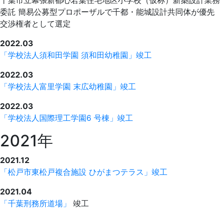
千葉市立幕張新都心若葉住宅地区小学校（仮称）新築設計業務
委託 簡易公募型プロポーザルで千都・能城設計共同体が優先
交渉権者として選定
2022.03
「学校法人須和田学園 須和田幼稚園」竣工
2022.03
「学校法人富里学園 末広幼稚園」竣工
2022.03
「学校法人国際理工学園6 号棟」竣工
2021年
2021.12
「松戸市東松戸複合施設 ひがまつテラス」竣工
2021.04
「千葉刑務所道場」
竣工