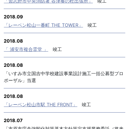
「習志野市中央消防署 谷津奏の杜出張所」
竣工
2018.09
「レーベン松山一番町 THE TOWER」
竣工
2018.08
「 浦安市複合霊堂 」
竣工
2018.08
「いすみ市立国吉中学校建設事業設計施工一括公募型プロ
ポーザル」当選
2018.08
「レーベン松山市駅 THE FRONT」
竣工
2018.07
「市原市庁舎強靭化対策基本方針策定支援業務委託（将来