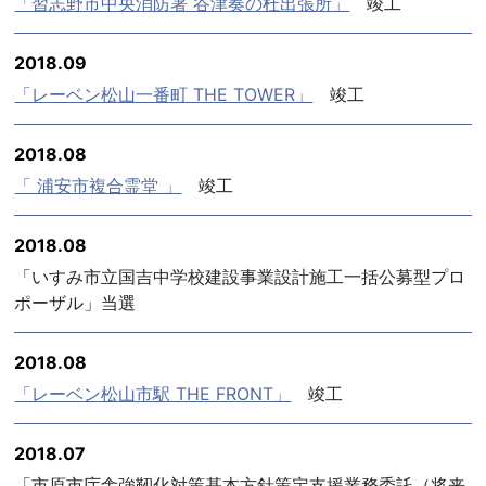
「習志野市中央消防署 谷津奏の杜出張所」
竣工
2018.09
「レーベン松山一番町 THE TOWER」
竣工
2018.08
「 浦安市複合霊堂 」
竣工
2018.08
「いすみ市立国吉中学校建設事業設計施工一括公募型プロ
ポーザル」当選
2018.08
「レーベン松山市駅 THE FRONT」
竣工
2018.07
「市原市庁舎強靭化対策基本方針策定支援業務委託（将来