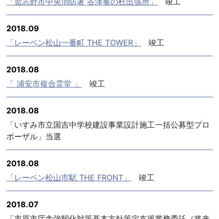
「習志野市中央消防署 谷津奏の杜出張所」
竣工
2018.09
「レーベン松山一番町 THE TOWER」
竣工
2018.08
「 浦安市複合霊堂 」
竣工
2018.08
「いすみ市立国吉中学校建設事業設計施工一括公募型プロ
ポーザル」当選
2018.08
「レーベン松山市駅 THE FRONT」
竣工
2018.07
「市原市庁舎強靭化対策基本方針策定支援業務委託（将来