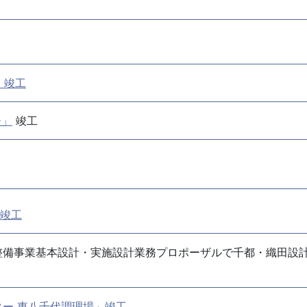
」竣工
ー」
竣工
竣工
整備事業基本設計・実施設計業務プロポーザルで千都・織田設
ー 東八千代調理場」竣工