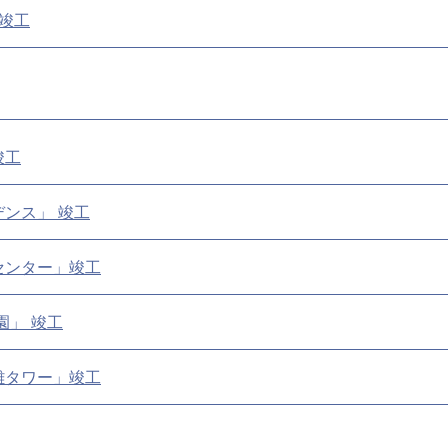
 竣工
竣工
ンス」 竣工
センター」竣工
園」 竣工
難タワー」竣工