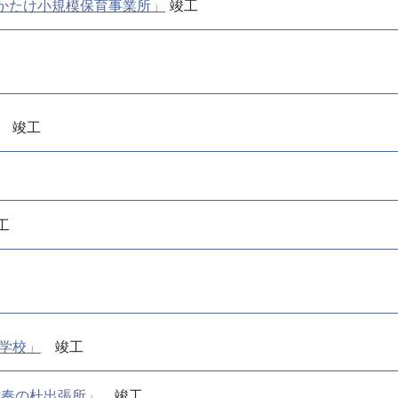
かたけ小規模保育事業所」
竣工
竣工
工
学校」
竣工
津奏の杜出張所」
竣工