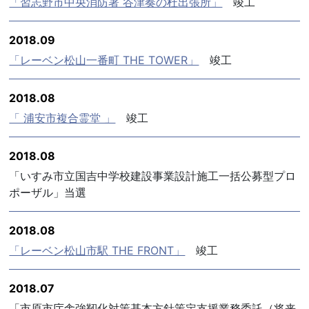
「習志野市中央消防署 谷津奏の杜出張所」
竣工
2018.09
「レーベン松山一番町 THE TOWER」
竣工
2018.08
「 浦安市複合霊堂 」
竣工
2018.08
「いすみ市立国吉中学校建設事業設計施工一括公募型プロ
ポーザル」当選
2018.08
「レーベン松山市駅 THE FRONT」
竣工
2018.07
「市原市庁舎強靭化対策基本方針策定支援業務委託（将来