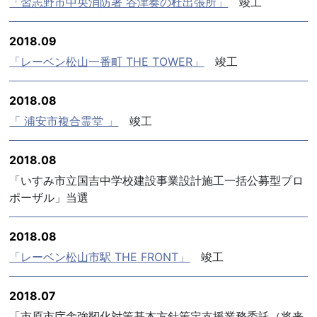
「習志野市中央消防署 谷津奏の杜出張所」
竣工
2018.09
「レーベン松山一番町 THE TOWER」
竣工
2018.08
「 浦安市複合霊堂 」
竣工
2018.08
「いすみ市立国吉中学校建設事業設計施工一括公募型プロ
ポーザル」当選
2018.08
「レーベン松山市駅 THE FRONT」
竣工
2018.07
「市原市庁舎強靭化対策基本方針策定支援業務委託（将来