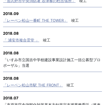
「習志野市中央消防署 谷津奏の杜出張所」
竣工
2018.09
「レーベン松山一番町 THE TOWER」
竣工
2018.08
「 浦安市複合霊堂 」
竣工
2018.08
「いすみ市立国吉中学校建設事業設計施工一括公募型プロ
ポーザル」当選
2018.08
「レーベン松山市駅 THE FRONT」
竣工
2018.07
「市原市庁舎強靭化対策基本方針策定支援業務委託（将来