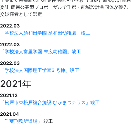
千葉市立幕張新都心若葉住宅地区小学校（仮称）新築設計業務
委託 簡易公募型プロポーザルで千都・能城設計共同体が優先
交渉権者として選定
2022.03
「学校法人須和田学園 須和田幼稚園」竣工
2022.03
「学校法人富里学園 末広幼稚園」竣工
2022.03
「学校法人国際理工学園6 号棟」竣工
2021年
2021.12
「松戸市東松戸複合施設 ひがまつテラス」竣工
2021.04
「千葉刑務所道場」
竣工