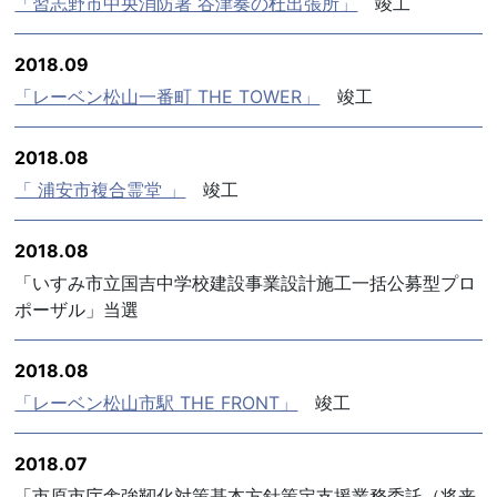
「習志野市中央消防署 谷津奏の杜出張所」
竣工
2018.09
「レーベン松山一番町 THE TOWER」
竣工
2018.08
「 浦安市複合霊堂 」
竣工
2018.08
「いすみ市立国吉中学校建設事業設計施工一括公募型プロ
ポーザル」当選
2018.08
「レーベン松山市駅 THE FRONT」
竣工
2018.07
「市原市庁舎強靭化対策基本方針策定支援業務委託（将来