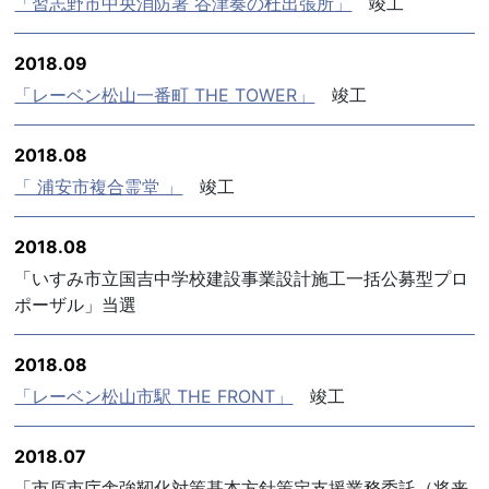
「習志野市中央消防署 谷津奏の杜出張所」
竣工
2018.09
「レーベン松山一番町 THE TOWER」
竣工
2018.08
「 浦安市複合霊堂 」
竣工
2018.08
「いすみ市立国吉中学校建設事業設計施工一括公募型プロ
ポーザル」当選
2018.08
「レーベン松山市駅 THE FRONT」
竣工
2018.07
「市原市庁舎強靭化対策基本方針策定支援業務委託（将来