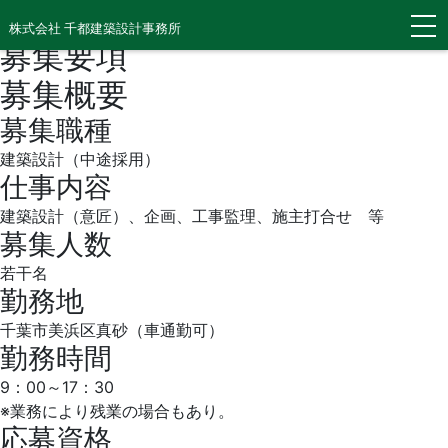
中途採用​
株式会社 千都建築設計事務所
募集要項
募集概要
募集職種
建築設計（中途採用）
仕事内容
建築設計（意匠）、企画、工事監理、施主打合せ 等
募集人数
若干名
勤務地
千葉市美浜区真砂（車通勤可）
勤務時間
9：00～17：30
※業務により残業の場合もあり。
応募資格