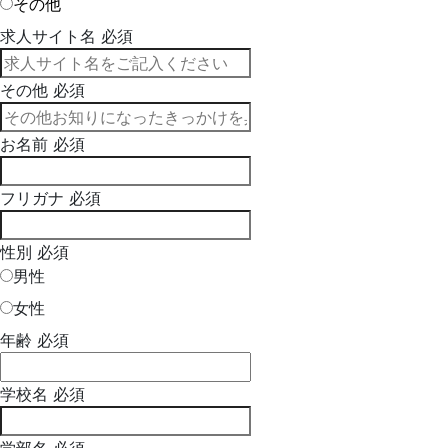
その他
求人サイト名
必須
その他
必須
お名前
必須
フリガナ
必須
性別
必須
男性
女性
年齢
必須
学校名
必須