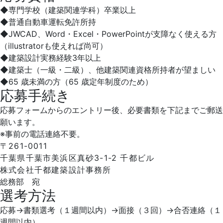
◆専門学校（建築関連学科）卒業以上
◆普通自動車運転免許所持
◆JWCAD、Word・Excel・PowerPointが支障なく使える方
（illustratorも使えれば尚可）
◆建築設計実務経験3年以上
◆建築士（一級・二級）、他建築関連資格所持者が望ましい
◆65 歳未満の方（65 歳定年制度のため）
応募手続き
応募フォームからのエントリー後、必要書類を下記までご郵送
願います。
※事前の電話連絡不要。
〒261-0011
千葉県千葉市美浜区真砂3-1-2 千都ビル
株式会社千都建築設計事務所
総務部 宛
選考方法
応募→書類選考（１週間以内）→面接（３回）→合否連絡（１
週間以内）